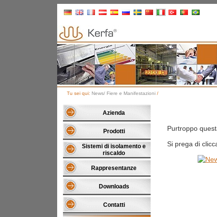
Tu sei qui:
News/ Fiere e Manifestazioni
/
Azienda
Purtroppo questa
Prodotti
Si prega di clic
Sistemi di isolamento e
riscaldo
Rappresentanze
Downloads
Contatti