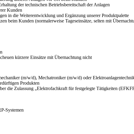
haltung der technischen Betriebsbereitschaft der Anlagen
erer Kunden
ngen in die Weiterentwicklung und Ergänzung unserer Produktpalette
en beim Kunden (normalerweise Tageseinsätze, selten mit Übernacht
en
scheuen kürzere Einsätze mit Übernachtung nicht
mechaniker (m/w/d), Mechatroniker (m/w/d) oder Elektroanlagentechni
edürftigen Produkten
 über die Zulassung „Elektrofachkraft für festgelegte Tätigkeiten (EFKF
RP-Systemen