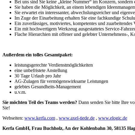
Bei uns sind Sie keine „kleine Nummer“ im Konzern, sondern e
Sie haben die Möglichkeit, an einem lebendigen Ideenmanageme
Sie erwartet ein interessanter, abwechslungsreicher und eigen
Im Zuge der Einarbeitung erhalten Sie eine fachkundige Schul
Ein zuverlässiges, motiviertes, kompetentes und zuarbeitendes V
Ein mit hochwertigem Werkzeug ausgestattetes Service-Fahrzeu
Flache Hierarchien mit offener und gelebter Unternehmens-, K
Außerdem e
in tolles Gesamtpaket:
leistungsgerechte Verdienstmöglichkeiten
eine unbefristete Anstellung
30 Tage Urlaub pro Jahr
AG-Zulagen für vermögenswirksame Leistungen
gelebtes Gesundheits-Management
u.v.m.
Sie möchten Teil des Teams werden?
Dann senden Sie bitte Ihre vo
Sie!
Webseiten:
www.kerfa.com
,
www.axel-tiede.de
,
www.elogic.de
Kerfa GmbH, Frau Buchholz, An der Kohlenbahn 30, 58135 Hage