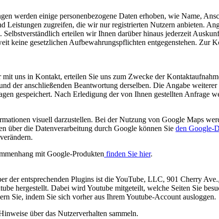
istungen werden einige personenbezogene Daten erhoben, wie Name, A
und Leistungen zugreifen, die wir nur registrierten Nutzern anbieten. 
 Selbstverständlich erteilen wir Ihnen darüber hinaus jederzeit Ausku
oweit keine gesetzlichen Aufbewahrungspflichten entgegenstehen. Zur
r mit uns in Kontakt, erteilen Sie uns zum Zwecke der Kontaktaufnahme 
e und der anschließenden Beantwortung derselben. Die Angabe weitere
agen gespeichert. Nach Erledigung der von Ihnen gestellten Anfrage 
mationen visuell darzustellen. Bei der Nutzung von Google Maps wer
nen über die Datenverarbeitung durch Google können Sie
den Google-D
 verändern.
sammenhang mit Google-Produkten
finden Sie hier
.
iber der entsprechenden Plugins ist die YouTube, LLC, 901 Cherry Av
be hergestellt. Dabei wird Youtube mitgeteilt, welche Seiten Sie bes
dern Sie, indem Sie sich vorher aus Ihrem Youtube-Account ausloggen.
e Hinweise über das Nutzerverhalten sammeln.